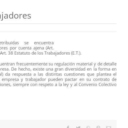
ajadores
tribuidas se encuentra
res por cuenta ajena (Art.
Art. 38 Estatuto de los Trabajadores (E.T.).
cuentran frecuentemente su regulación material y de detalle
resa. De hecho, existe una gran diversidad en la forma en
l) da respuesta a las distintas cuestiones que plantea el
te empresa y trabajador pueden pactar en su contrato de
ciones, siempre con respeto a la ley y al Convenio Colectivo
Facebook
Twitter
WhatsApp
Pinterest
Correo