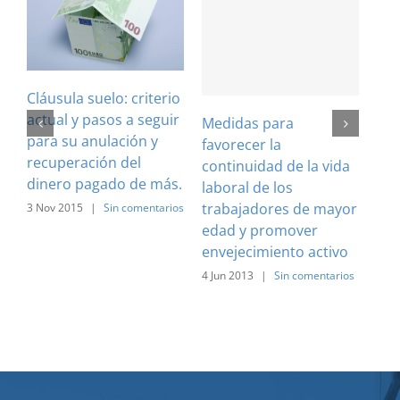
Cláusula suelo: criterio
actual y pasos a seguir
Medidas para
Sol
para su anulación y
favorecer la
de 
recuperación del
continuidad de la vida
pro
dinero pagado de más.
laboral de los
de 
trabajadores de mayor
res
3 Nov 2015
|
Sin comentarios
edad y promover
em
envejecimiento activo
15 
come
4 Jun 2013
|
Sin comentarios